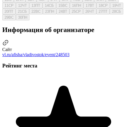
11
СР
12
ЧТ
13
ПТ
14
СБ
15
ВС
16
ПН
17
ВТ
18
СР
19
ЧТ
20
ПТ
21
СБ
22
ВС
23
ПН
24
ВТ
25
СР
26
ЧТ
27
ПТ
28
СБ
29
ВС
30
ПН
Информация об организаторе
Сайт
vl.ru/afisha/vladivostok/event/248503
Рейтинг места