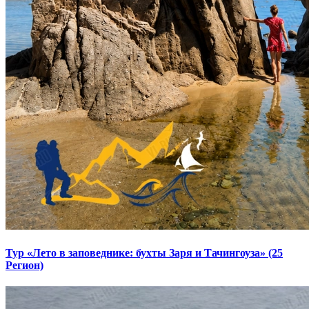
Тур «Лето в заповеднике: бухты Заря и Тачингоуза» (25
Регион)