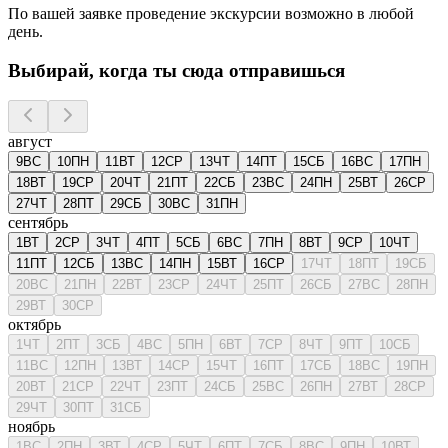
По вашей заявке проведение экскурсии возможно в любой
день.
Выбирай, когда ты сюда отправишься
август
9
ВС
10
ПН
11
ВТ
12
СР
13
ЧТ
14
ПТ
15
СБ
16
ВС
17
ПН
18
ВТ
19
СР
20
ЧТ
21
ПТ
22
СБ
23
ВС
24
ПН
25
ВТ
26
СР
27
ЧТ
28
ПТ
29
СБ
30
ВС
31
ПН
сентябрь
1
ВТ
2
СР
3
ЧТ
4
ПТ
5
СБ
6
ВС
7
ПН
8
ВТ
9
СР
10
ЧТ
11
ПТ
12
СБ
13
ВС
14
ПН
15
ВТ
16
СР
17
ЧТ
18
ПТ
19
СБ
20
ВС
21
ПН
22
ВТ
23
СР
24
ЧТ
25
ПТ
26
СБ
27
ВС
28
ПН
29
ВТ
30
СР
октябрь
1
ЧТ
2
ПТ
3
СБ
4
ВС
5
ПН
6
ВТ
7
СР
8
ЧТ
9
ПТ
10
СБ
11
ВС
12
ПН
13
ВТ
14
СР
15
ЧТ
16
ПТ
17
СБ
18
ВС
19
ПН
20
ВТ
21
СР
22
ЧТ
23
ПТ
24
СБ
25
ВС
26
ПН
27
ВТ
28
СР
29
ЧТ
30
ПТ
31
СБ
ноябрь
1
ВС
2
ПН
3
ВТ
4
СР
5
ЧТ
6
ПТ
7
СБ
8
ВС
9
ПН
10
ВТ