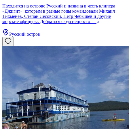
Находится на острове Русский и названа в честь клипера
«Джигит», которым в разные годы командовали Михаил
Тихменев, Степан Лесовский, Пётр Чебышев и другие
морские офицеры. Добраться сюда непросто — д
Русский остров