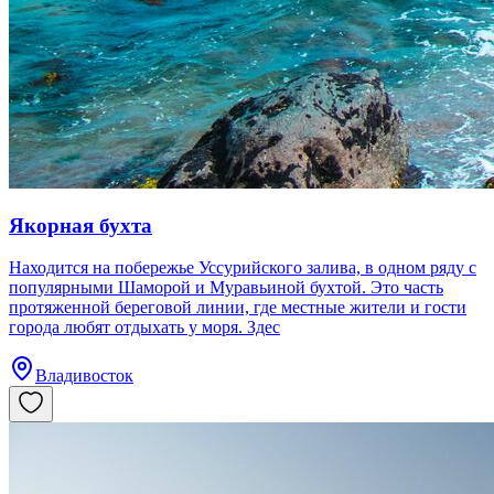
Якорная бухта
Находится на побережье Уссурийского залива, в одном ряду с
популярными Шаморой и Муравьиной бухтой. Это часть
протяженной береговой линии, где местные жители и гости
города любят отдыхать у моря. Здес
Владивосток