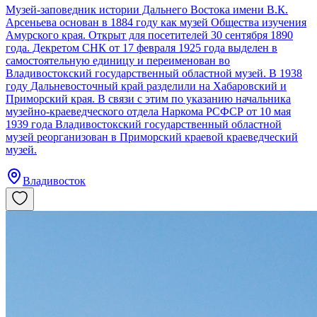
Музей-заповедник истории Дальнего Востока имени В.К.
Арсеньева основан в 1884 году как музей Общества изучения
Амурского края. Открыт для посетителей 30 сентября 1890
года. Декретом СНК от 17 февраля 1925 года выделен в
самостоятельную единицу и переименован во
Владивостокский государственный областной музей. В 1938
году Дальневосточный край разделили на Хабаровский и
Приморский края. В связи с этим по указанию начальника
музейно-краеведческого отдела Наркома РСФСР от 10 мая
1939 года Владивостокский государственный областной
музей реорганизован в Приморский краевой краеведческий
музей.
Владивосток