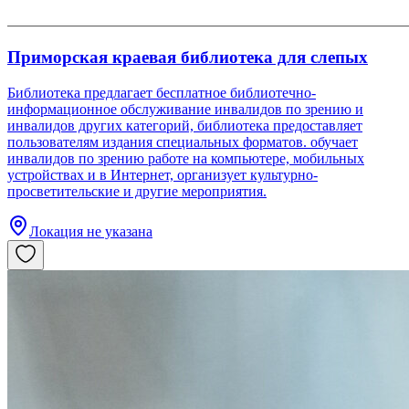
Приморская краевая библиотека для слепых
Библиотека предлагает бесплатное библиотечно-
информационное обслуживание инвалидов по зрению и
инвалидов других категорий, библиотека предоставляет
пользователям издания специальных форматов. обучает
инвалидов по зрению работе на компьютере, мобильных
устройствах и в Интернет, организует культурно-
просветительские и другие мероприятия.
Локация не указана