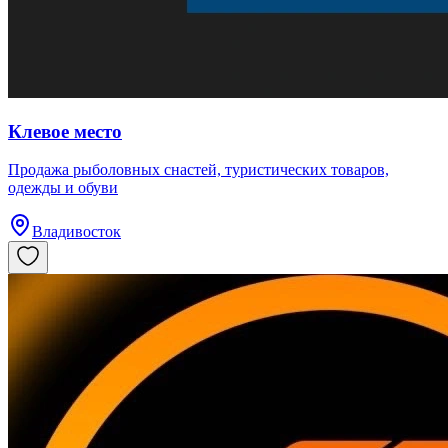
Клевое место
Продажа рыболовных снастей, туристических товаров,
одежды и обуви
Владивосток