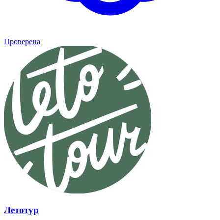
Проверена
Летотур